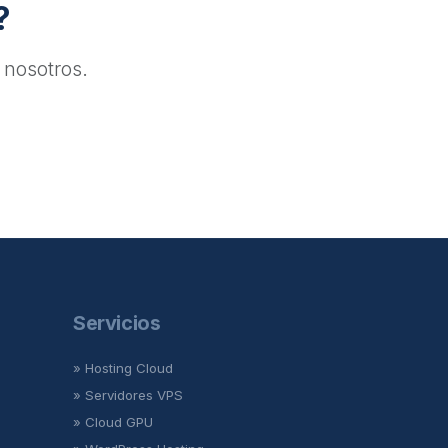
?
 nosotros.
Servicios
» Hosting Cloud
» Servidores VPS
» Cloud GPU