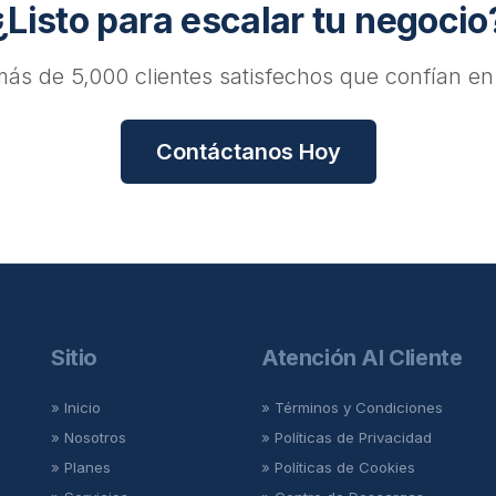
¿Listo para escalar tu negocio
ás de 5,000 clientes satisfechos que confían en
Contáctanos Hoy
Sitio
Atención Al Cliente
» Inicio
» Términos y Condiciones
» Nosotros
» Políticas de Privacidad
» Planes
» Políticas de Cookies