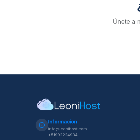
Únete a m
Información
info@leonihost.com
+51992224934